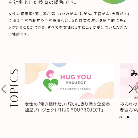
を対象とした検査の総称です。
女性の罹患率・死亡率が高い3つのがん(乳がん、子宮がん、大腸がん)
に加え
子宮内膜症や子宮筋腫など、女性特有の疾患を総合的にチェ
ックすることができる、
すべての女性に1年に1度は受けていただきた
い健診です。
TOPICS
ネを、高山
女性の「働き続けたい」想いに寄り添う企業参
みんなの
す。
加型プロジェクト「HUG YOUPROJECT」
都さんや